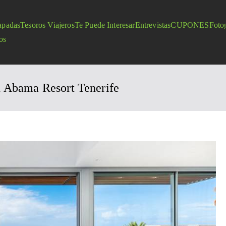
apadas
Tesoros Viajeros
Te Puede Interesar
Entrevistas
CUPONES
Fotog
os
n Abama Resort Tenerife