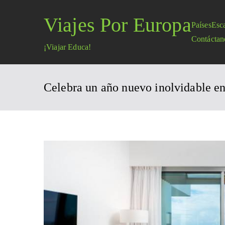
Saltar
Viajes Por Europa
al
Países
Esc
contenido
Contáctan
¡Viajar Educa!
Celebra un año nuevo inolvidable e