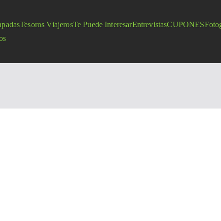
apadas
Tesoros Viajeros
Te Puede Interesar
Entrevistas
CUPONES
Fotog
os