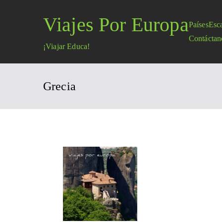
Saltar
Viajes Por Europa
al
Países
Esc
contenido
Contáctan
¡Viajar Educa!
Grecia