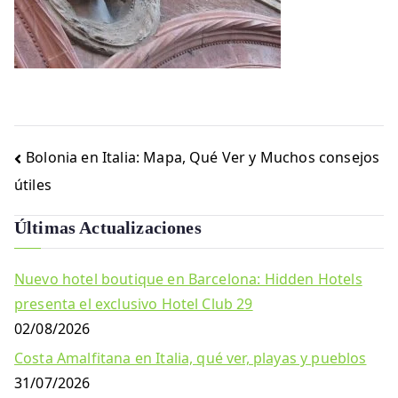
Navegación
Bolonia en Italia: Mapa, Qué Ver y Muchos consejos
de
útiles
entradas
Últimas Actualizaciones
Nuevo hotel boutique en Barcelona: Hidden Hotels
presenta el exclusivo Hotel Club 29
02/08/2026
Costa Amalfitana en Italia, qué ver, playas y pueblos
31/07/2026