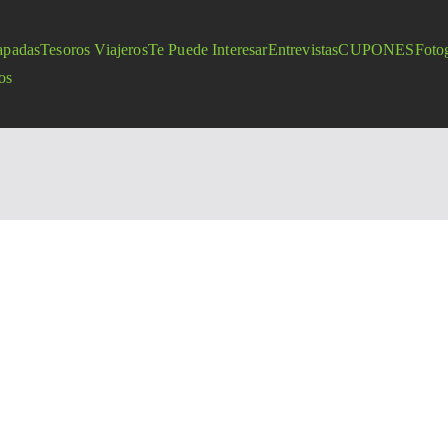
apadas
Tesoros Viajeros
Te Puede Interesar
Entrevistas
CUPONES
Fotog
os