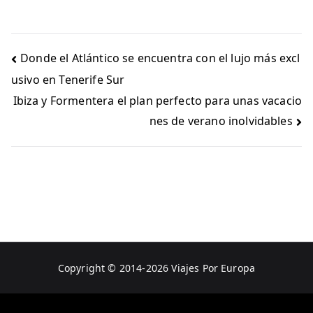
Navegación
Donde el Atlántico se encuentra con el lujo más excl
de
usivo en Tenerife Sur
entradas
Ibiza y Formentera el plan perfecto para unas vacacio
nes de verano inolvidables
Copyright © 2014-2026
Viajes Por Europa
Aviso Legal
Política de Privacidad