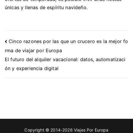
únicas y llenas de espíritu navideño.
Navegación
Cinco razones por las que un crucero es la mejor fo
de
rma de viajar por Europa
entradas
El futuro del alquiler vacacional: datos, automatizaci
ón y experiencia digital
Copyright © 2014-2026
Viajes Por Europa