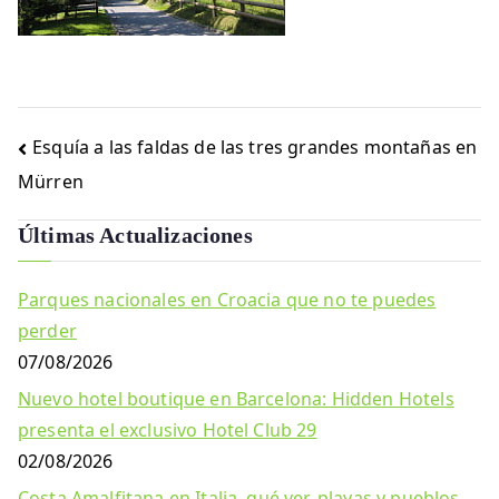
Navegación
Esquía a las faldas de las tres grandes montañas en
de
Mürren
entradas
Últimas Actualizaciones
Parques nacionales en Croacia que no te puedes
perder
07/08/2026
Nuevo hotel boutique en Barcelona: Hidden Hotels
presenta el exclusivo Hotel Club 29
02/08/2026
Costa Amalfitana en Italia, qué ver, playas y pueblos