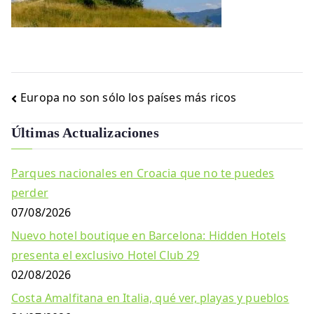
Navegación
Europa no son sólo los países más ricos
de
Últimas Actualizaciones
entradas
Parques nacionales en Croacia que no te puedes
perder
07/08/2026
Nuevo hotel boutique en Barcelona: Hidden Hotels
presenta el exclusivo Hotel Club 29
02/08/2026
Costa Amalfitana en Italia, qué ver, playas y pueblos