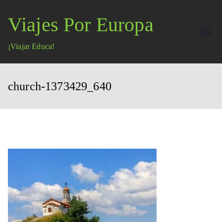
Saltar
Viajes Por Europa
al
contenido
¡Viajar Educa!
church-1373429_640