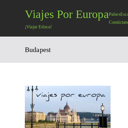
Saltar
Viajes Por Europa
al
Países
Esc
contenido
Contáctan
¡Viajar Educa!
Budapest