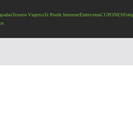
apadas
Tesoros Viajeros
Te Puede Interesar
Entrevistas
CUPONES
Fotog
os