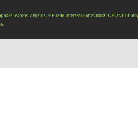
apadas
Tesoros Viajeros
Te Puede Interesar
Entrevistas
CUPONES
Fotog
os