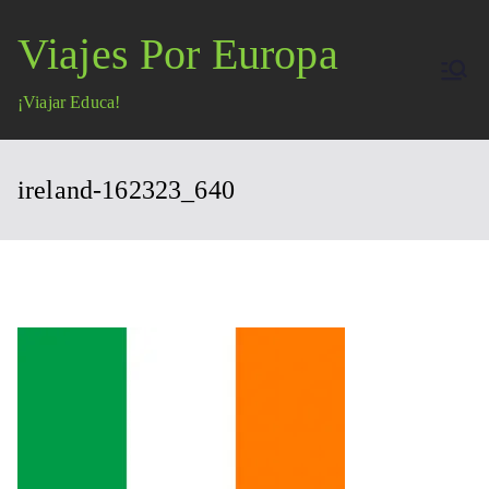
Saltar
Viajes Por Europa
al
contenido
¡Viajar Educa!
ireland-162323_640