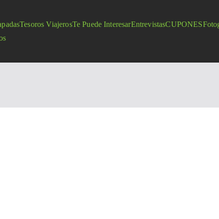
apadas
Tesoros Viajeros
Te Puede Interesar
Entrevistas
CUPONES
Fotog
os