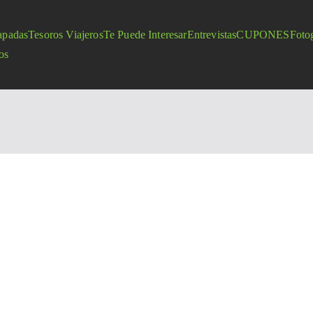
apadas
Tesoros Viajeros
Te Puede Interesar
Entrevistas
CUPONES
Fotog
os