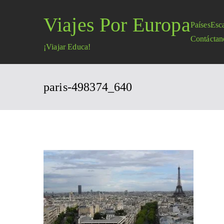
Saltar
Viajes Por Europa
al
Países
Esc
contenido
Contáctan
¡Viajar Educa!
paris-498374_640