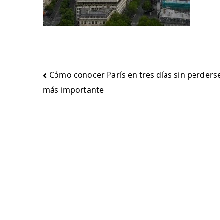
Navegación
Cómo conocer París en tres días sin perderse
de
más importante
entradas