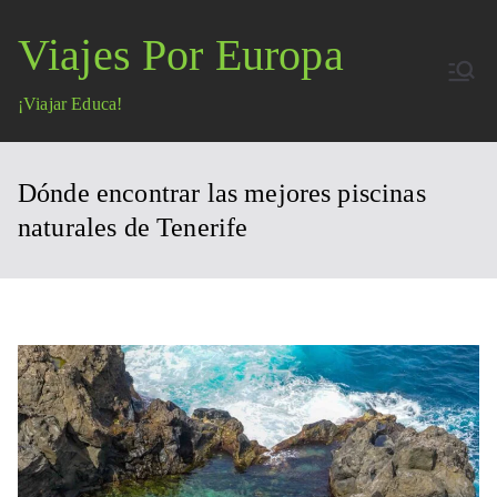
Saltar
Viajes Por Europa
al
contenido
¡Viajar Educa!
Dónde encontrar las mejores piscinas
naturales de Tenerife