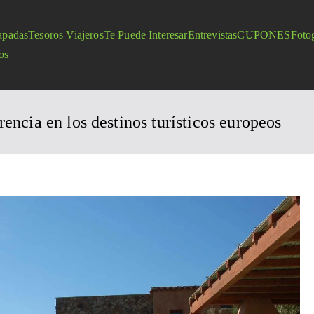
apadas
Tesoros Viajeros
Te Puede Interesar
Entrevistas
CUPONES
Fotog
os
rencia en los destinos turísticos europeos