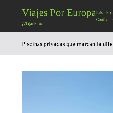
Saltar
Viajes Por Europa
al
Países
Esc
contenido
Contáctan
¡Viajar Educa!
Piscinas privadas que marcan la dife