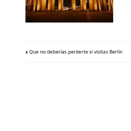
Navegación
Que no deberías perderte si visitas Berlín
de
entradas