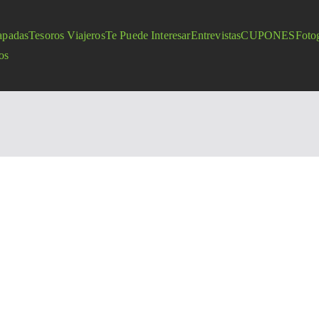
apadas
Tesoros Viajeros
Te Puede Interesar
Entrevistas
CUPONES
Fotog
os