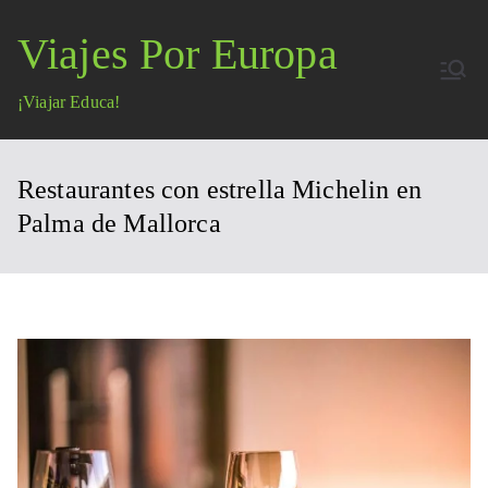
Saltar
Viajes Por Europa
al
contenido
¡Viajar Educa!
Restaurantes con estrella Michelin en
Palma de Mallorca