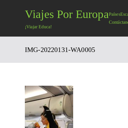
Saltar
Viajes Por Europa
al
Países
Esc
contenido
Contáctan
¡Viajar Educa!
IMG-20220131-WA0005