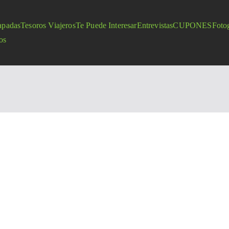
apadas
Tesoros Viajeros
Te Puede Interesar
Entrevistas
CUPONES
Fotog
os