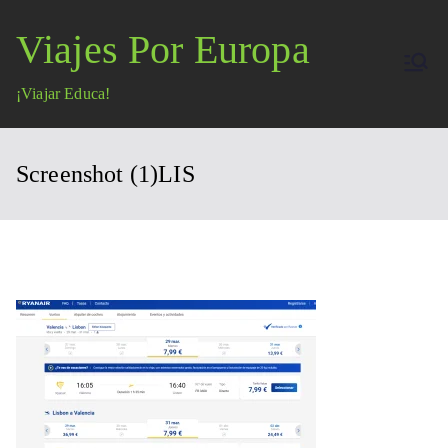
Saltar
Viajes Por Europa
al
contenido
¡Viajar Educa!
Screenshot (1)LIS