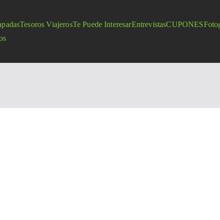
apadas
Tesoros Viajeros
Te Puede Interesar
Entrevistas
CUPONES
Fotog
os