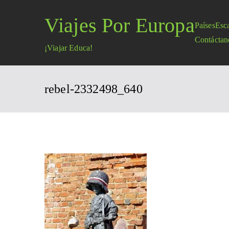
Saltar
Viajes Por Europa
al
Países
Esc
contenido
Contáctan
¡Viajar Educa!
rebel-2332498_640