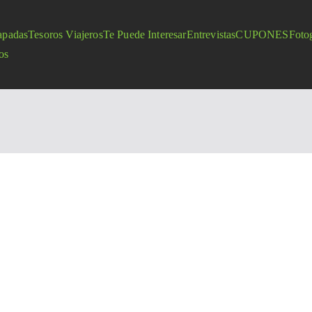
apadas
Tesoros Viajeros
Te Puede Interesar
Entrevistas
CUPONES
Fotog
os