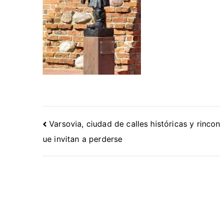
Navegación
Varsovia, ciudad de calles históricas y rinco
de
ue invitan a perderse
entradas