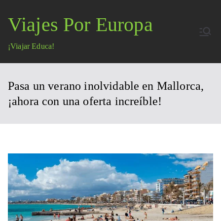
Saltar
Viajes Por Europa
al
contenido
¡Viajar Educa!
Pasa un verano inolvidable en Mallorca,
¡ahora con una oferta increíble!