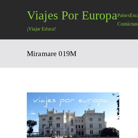
Saltar
Viajes Por Europa
al
Países
Esc
contenido
Contáctan
¡Viajar Educa!
Miramare 019M