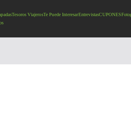
apadas
Tesoros Viajeros
Te Puede Interesar
Entrevistas
CUPONES
Fotog
os