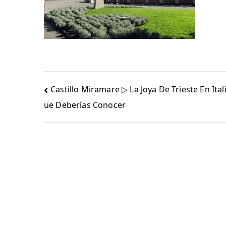
Navegación
Castillo Miramare ▷ La Joya De Trieste En Ital
de
ue Deberías Conocer
entradas