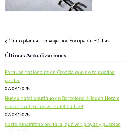
Navegación
Cómo planear un viaje por Europa de 30 días
de
Últimas Actualizaciones
entradas
Parques nacionales en Croacia que no te puedes
perder
07/08/2026
Nuevo hotel boutique en Barcelona: Hidden Hotels
presenta el exclusivo Hotel Club 29
02/08/2026
Costa Amalfitana en Italia, qué ver, playas y pueblos