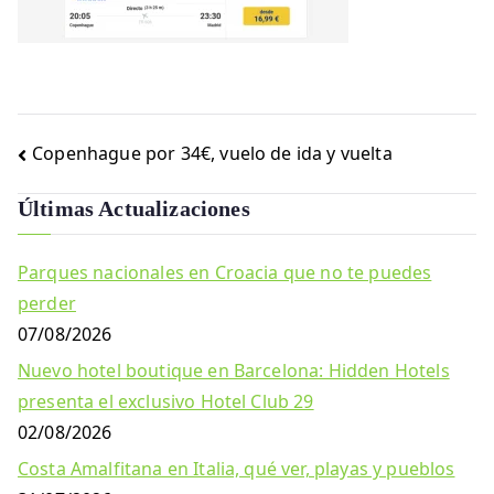
Navegación
Copenhague por 34€, vuelo de ida y vuelta
de
Últimas Actualizaciones
entradas
Parques nacionales en Croacia que no te puedes
perder
07/08/2026
Nuevo hotel boutique en Barcelona: Hidden Hotels
presenta el exclusivo Hotel Club 29
02/08/2026
Costa Amalfitana en Italia, qué ver, playas y pueblos