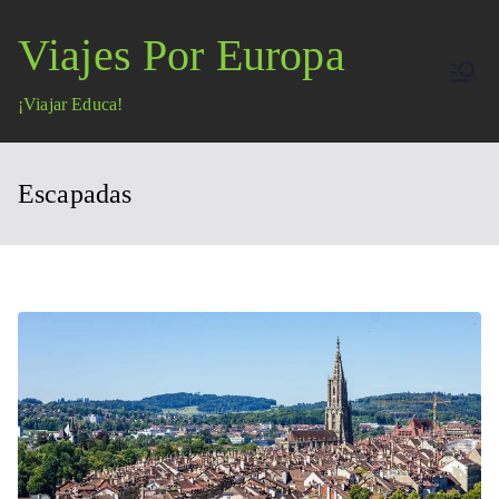
Saltar
Viajes Por Europa
al
contenido
¡Viajar Educa!
Escapadas