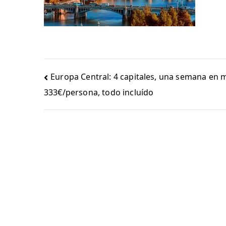
Navegación
Europa Central: 4 capitales, una semana en 
de
333€/persona, todo incluído
entradas