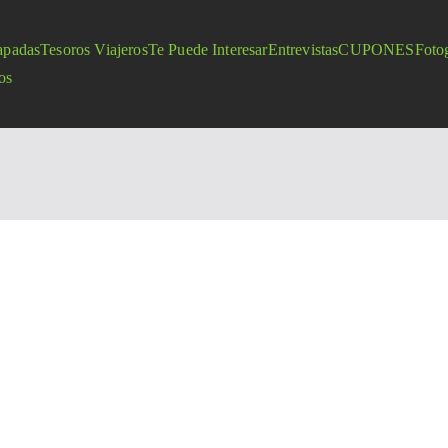
apadas
Tesoros Viajeros
Te Puede Interesar
Entrevistas
CUPONES
Fotog
os