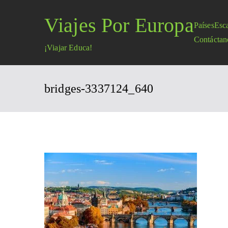
Saltar
Viajes Por Europa
al
Países
Esc
contenido
Contáctan
¡Viajar Educa!
bridges-3337124_640