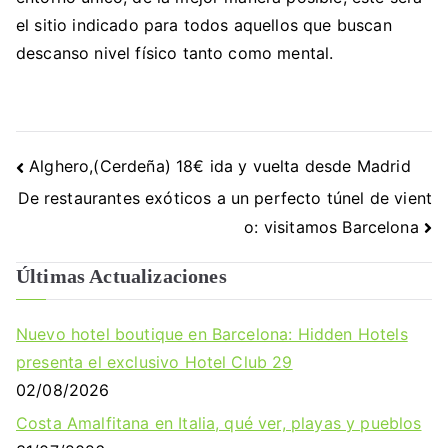
el sitio indicado para todos aquellos que buscan
descanso nivel físico tanto como mental.
Navegación
Alghero,(Cerdeña) 18€ ida y vuelta desde Madrid
de
De restaurantes exóticos a un perfecto túnel de vient
o: visitamos Barcelona
entradas
Últimas Actualizaciones
Nuevo hotel boutique en Barcelona: Hidden Hotels
presenta el exclusivo Hotel Club 29
02/08/2026
Costa Amalfitana en Italia, qué ver, playas y pueblos