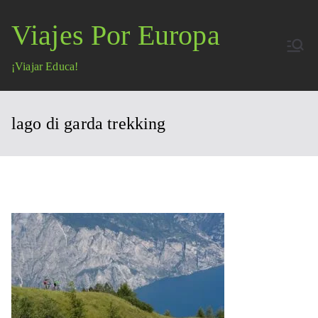
Saltar
Viajes Por Europa
al
contenido
¡Viajar Educa!
lago di garda trekking