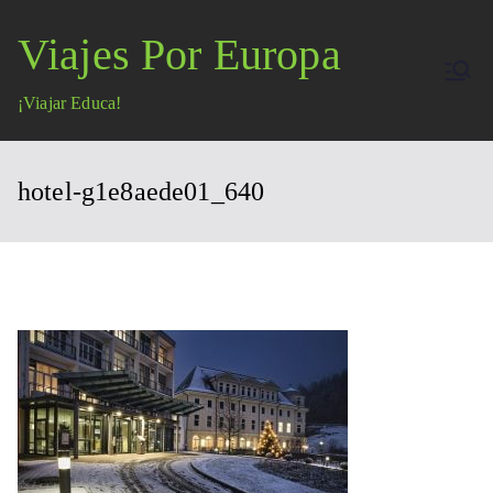
Saltar
Viajes Por Europa
al
contenido
¡Viajar Educa!
hotel-g1e8aede01_640