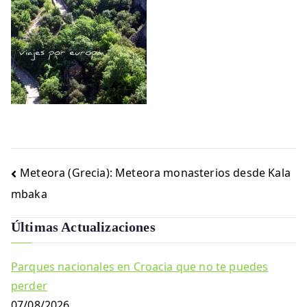
Navegación
Meteora (Grecia): Meteora monasterios desde Kala
de
mbaka
entradas
Últimas Actualizaciones
Parques nacionales en Croacia que no te puedes
perder
07/08/2026