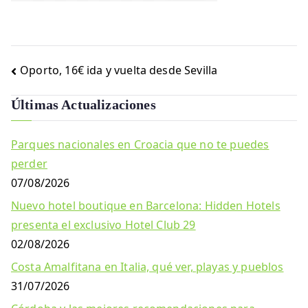
Navegación
Oporto, 16€ ida y vuelta desde Sevilla
de
Últimas Actualizaciones
entradas
Parques nacionales en Croacia que no te puedes
perder
07/08/2026
Nuevo hotel boutique en Barcelona: Hidden Hotels
presenta el exclusivo Hotel Club 29
02/08/2026
Costa Amalfitana en Italia, qué ver, playas y pueblos
31/07/2026