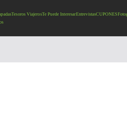
apadas
Tesoros Viajeros
Te Puede Interesar
Entrevistas
CUPONES
Fotog
os