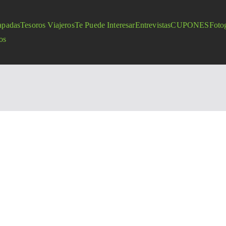
apadas
Tesoros Viajeros
Te Puede Interesar
Entrevistas
CUPONES
Fotog
os