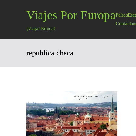
Saltar
Viajes Por Europa
al
Países
Esc
contenido
Contáctan
¡Viajar Educa!
republica checa