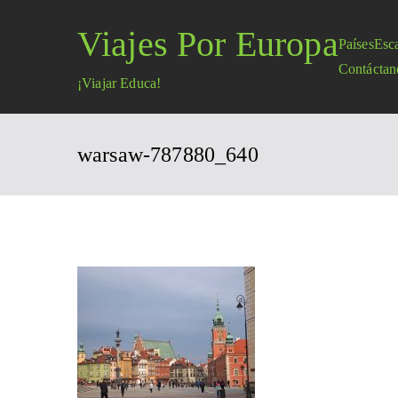
Saltar
Viajes Por Europa
al
Países
Esc
contenido
Contáctan
¡Viajar Educa!
warsaw-787880_640