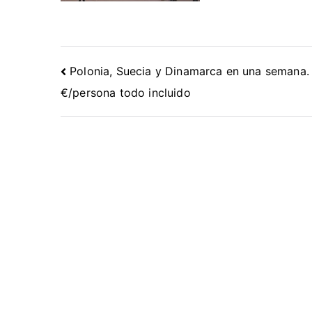
Navegación
Polonia, Suecia y Dinamarca en una semana.
de
€/persona todo incluido
entradas