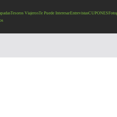
apadas
Tesoros Viajeros
Te Puede Interesar
Entrevistas
CUPONES
Fotog
os