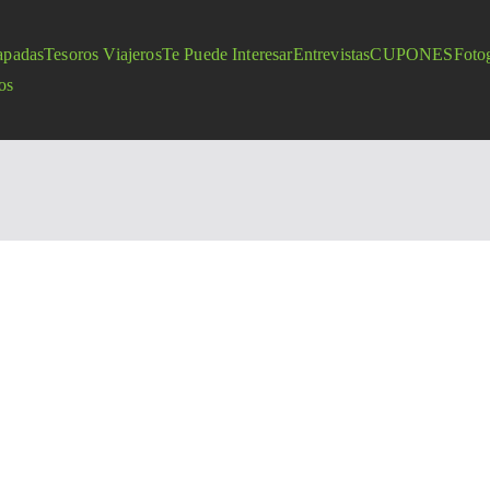
apadas
Tesoros Viajeros
Te Puede Interesar
Entrevistas
CUPONES
Fotog
os