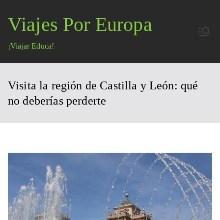
Saltar
Viajes Por Europa
al
contenido
¡Viajar Educa!
Visita la región de Castilla y León: qué
no deberías perderte