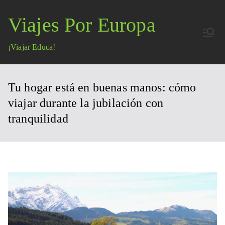
Saltar
Viajes Por Europa
al
contenido
¡Viajar Educa!
Tu hogar está en buenas manos: cómo
viajar durante la jubilación con
tranquilidad