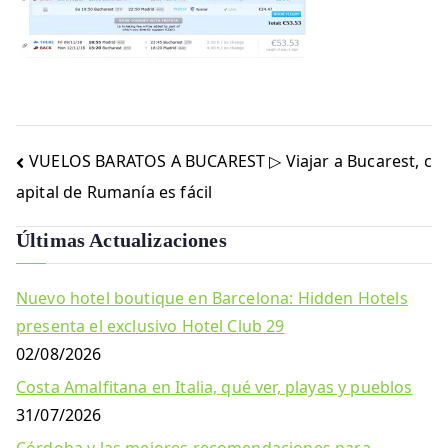
Navegación
VUELOS BARATOS A BUCAREST ▷ Viajar a Bucarest, c
de
apital de Rumanía es fácil
entradas
Últimas Actualizaciones
Nuevo hotel boutique en Barcelona: Hidden Hotels
presenta el exclusivo Hotel Club 29
02/08/2026
Costa Amalfitana en Italia, qué ver, playas y pueblos
31/07/2026