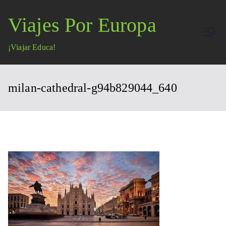
Saltar
Viajes Por Europa
al
contenido
¡Viajar Educa!
milan-cathedral-g94b829044_640