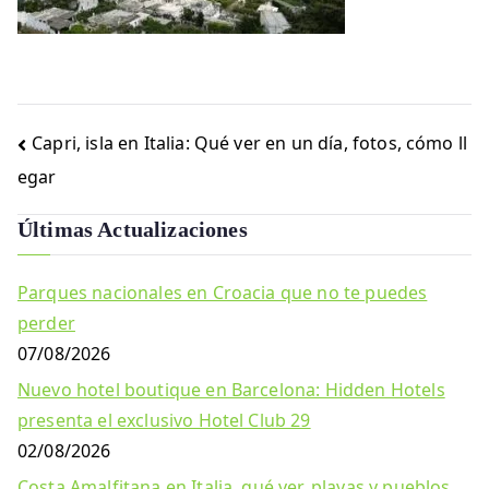
Navegación
Capri, isla en Italia: Qué ver en un día, fotos, cómo ll
de
egar
entradas
Últimas Actualizaciones
Parques nacionales en Croacia que no te puedes
perder
07/08/2026
Nuevo hotel boutique en Barcelona: Hidden Hotels
presenta el exclusivo Hotel Club 29
02/08/2026
Costa Amalfitana en Italia, qué ver, playas y pueblos