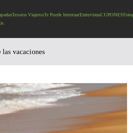
apadas
Tesoros Viajeros
Te Puede Interesar
Entrevistas
CUPONES
Fotog
os
e las vacaciones