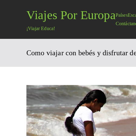
Saltar
Viajes Por Europa
al
Países
Esc
contenido
Contáctan
¡Viajar Educa!
Como viajar con bebés y disfrutar d