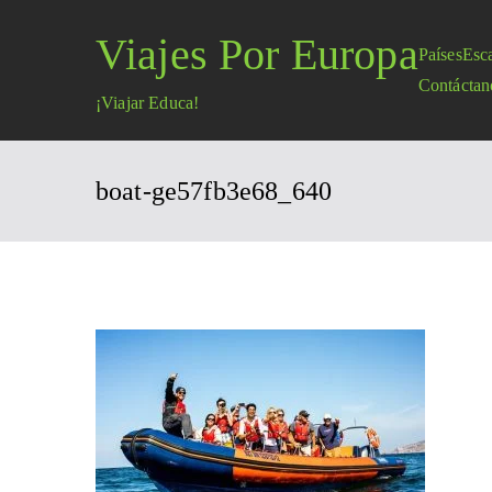
Saltar
Viajes Por Europa
al
Países
Esc
contenido
Contáctan
¡Viajar Educa!
boat-ge57fb3e68_640