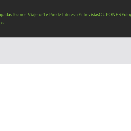
apadas
Tesoros Viajeros
Te Puede Interesar
Entrevistas
CUPONES
Fotog
os