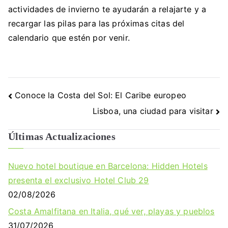
actividades de invierno te ayudarán a relajarte y a
recargar las pilas para las próximas citas del
calendario que estén por venir.
Navegación
Conoce la Costa del Sol: El Caribe europeo
de
Lisboa, una ciudad para visitar
entradas
Últimas Actualizaciones
Nuevo hotel boutique en Barcelona: Hidden Hotels
presenta el exclusivo Hotel Club 29
02/08/2026
Costa Amalfitana en Italia, qué ver, playas y pueblos
31/07/2026