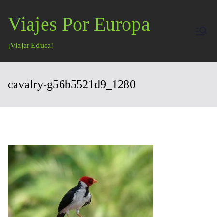
Saltar
Viajes Por Europa
al
contenido
¡Viajar Educa!
cavalry-g56b5521d9_1280