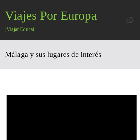
Saltar
Viajes Por Europa
al
contenido
¡Viajar Educa!
Málaga y sus lugares de interés