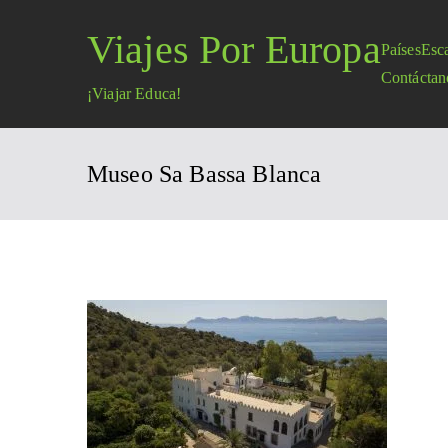
Saltar
Viajes Por Europa
al
Países
Esc
contenido
Contáctan
¡Viajar Educa!
Museo Sa Bassa Blanca