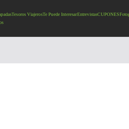
apadas
Tesoros Viajeros
Te Puede Interesar
Entrevistas
CUPONES
Fotog
os