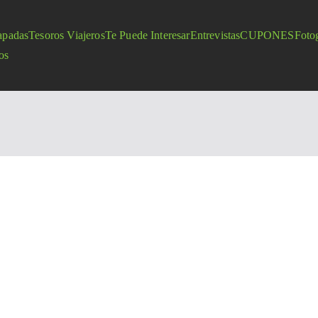
apadas
Tesoros Viajeros
Te Puede Interesar
Entrevistas
CUPONES
Fotog
os