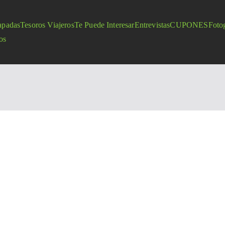
apadas
Tesoros Viajeros
Te Puede Interesar
Entrevistas
CUPONES
Fotog
os