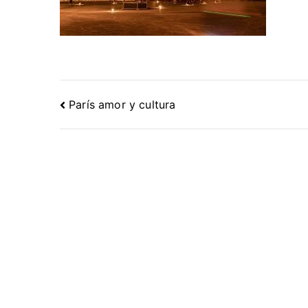
Navegación
París amor y cultura
de
entradas