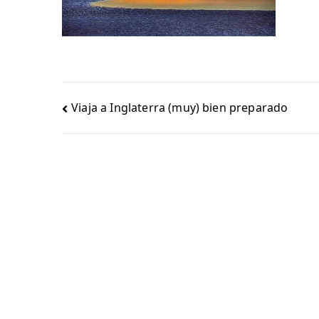
Navegación
Viaja a Inglaterra (muy) bien preparado
de
entradas