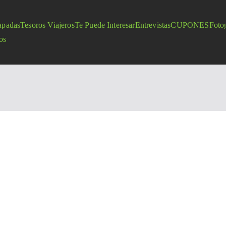
apadas
Tesoros Viajeros
Te Puede Interesar
Entrevistas
CUPONES
Fotog
os